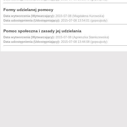
Formy udzielanej pomocy
Data wytworzenia (Wytwarzający):
2015-07-08 (Magdalena Kurowska)
Data udostępnienia (Udostępniający):
2015-07-08 13:54:01 (gopsujsoly)
Pomoc społeczna i zasady jej udzielania
Data wytworzenia (Wytwarzający):
2015-07-08 (Agnieszka Staniszewska)
Data udostępnienia (Udostępniający):
2015-07-08 13:44:08 (gopsujsoly)