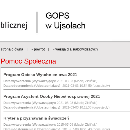
strona główna
|
» powrót
|
» wersja dla słabowidzących
Pomoc Społeczna
Program Opieka Wytchnieniowa 2021
Data wytworzenia (Wytwarzający):
2021-03-03 (Maciej Zieliński)
Data udostępnienia (Udostępniający):
2021-03-03 10:54:50 (gopsujsoly)
Program Asystent Osoby Niepełnosprawnej 2021
Data wytworzenia (Wytwarzający):
2021-03-03 (Maciej Zieliński)
Data udostępnienia (Udostępniający):
2021-03-03 10:11:38 (gopsujsoly)
Kryteria przyznawania świadczeń
Data wytworzenia (Wytwarzający):
2015-07-08 (Maciej Zieliński)
Data udostępnienia (Udostępniający):
2015-07-08 16:28:43 (gopsujsoly)