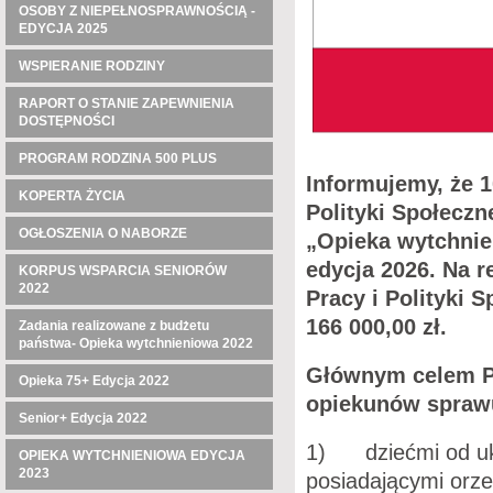
OSOBY Z NIEPEŁNOSPRAWNOŚCIĄ -
EDYCJA 2025
WSPIERANIE RODZINY
RAPORT O STANIE ZAPEWNIENIA
DOSTĘPNOŚCI
PROGRAM RODZINA 500 PLUS
I
nformujemy, że 10
KOPERTA ŻYCIA
Polityki Społeczn
OGŁOSZENIA O NABORZE
„Opieka wytchnie
edycja 2026. Na r
KORPUS WSPARCIA SENIORÓW
2022
Pracy i Polityki 
166 000,00 zł.
Zadania realizowane z budżetu
państwa- Opieka wytchnieniowa 2022
Głównym celem Pr
Opieka 75+ Edycja 2022
opiekunów sprawu
Senior+ Edycja 2022
1) dziećmi od uko
OPIEKA WYTCHNIENIOWA EDYCJA
2023
posiadającymi orze