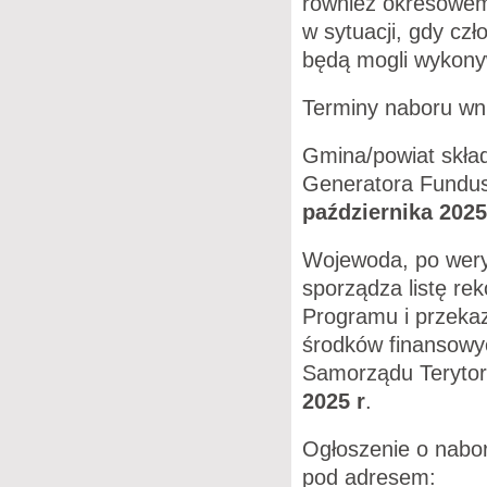
również okresowem
w sytuacji, gdy cz
będą mogli wykony
Terminy naboru wn
Gmina/powiat skła
Generatora Fundus
października 2025
Wojewoda, po weryf
sporządza listę r
Programu i przekaz
środków finansowy
Samorządu Terytori
2025 r
.
Ogłoszenie o nabo
pod adresem: