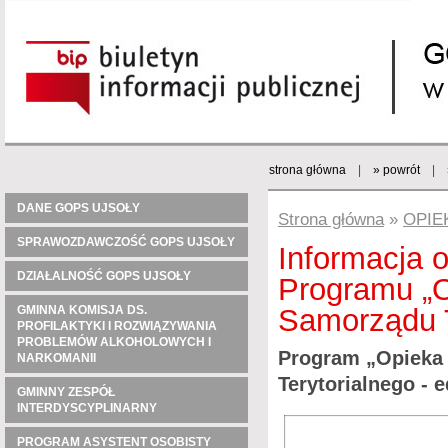
strona główna
|
» powrót
|
DANE GOPS UJSOŁY
Strona główna
»
OPIE
SPRAWOZDAWCZOŚĆ GOPS UJSOŁY
Informacja 
DZIAŁALNOŚĆ GOPS UJSOŁY
Programu „O
Samorządu T
GMINNA KOMISJA DS.
PROFILAKTYKI I ROZWIĄZYWANIA
PROBLEMÓW ALKOHOLOWYCH I
Program „Opieka
NARKOMANII
Terytorialnego - 
GMINNY ZESPÓŁ
INTERDYSCYPLINARNY
PROGRAM ASYSTENT OSOBISTY