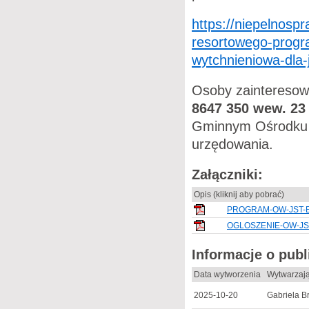
https://niepelnosp
resortowego-progra
wytchnieniowa-dla-
Osoby zainteresow
8647 350 wew. 23
Gminnym Ośrodku 
urzędowania.
Załączniki:
Opis (kliknij aby pobrać)
PROGRAM-OW-JST-E
OGLOSZENIE-OW-JST
Informacje o pub
Data wytworzenia
Wytwarzaj
2025-10-20
Gabriela B