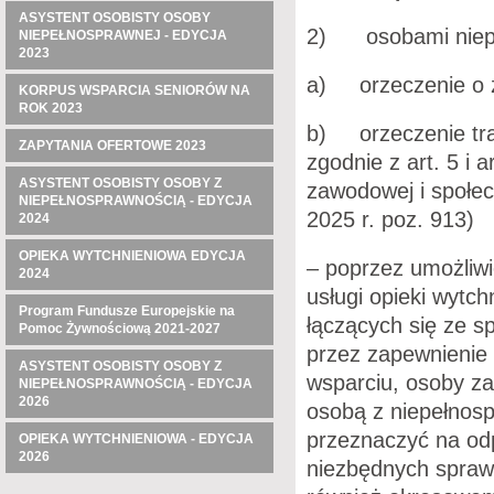
ASYSTENT OSOBISTY OSOBY
2) osobami niepe
NIEPEŁNOSPRAWNEJ - EDYCJA
2023
a) orzeczenie o z
KORPUS WSPARCIA SENIORÓW NA
ROK 2023
b) orzeczenie tra
ZAPYTANIA OFERTOWE 2023
zgodnie z art. 5 i a
ASYSTENT OSOBISTY OSOBY Z
zawodowej i społec
NIEPEŁNOSPRAWNOŚCIĄ - EDYCJA
2025 r. poz. 913)
2024
OPIEKA WYTCHNIENIOWA EDYCJA
– poprzez umożliw
2024
usługi opieki wytc
Program Fundusze Europejskie na
łączących się ze 
Pomoc Żywnościową 2021-2027
przez zapewnienie
ASYSTENT OSOBISTY OSOBY Z
wsparciu, osoby z
NIEPEŁNOSPRAWNOŚCIĄ - EDYCJA
2026
osobą z niepełnos
przeznaczyć na odp
OPIEKA WYTCHNIENIOWA - EDYCJA
2026
niezbędnych spraw 