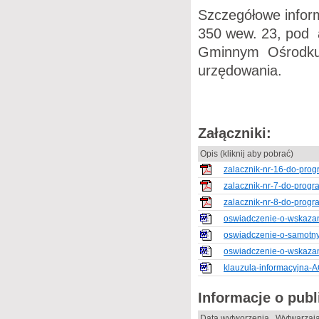
Szczegółowe infor
350 wew. 23, pod 
Gminnym Ośrodku 
urzędowania.
Załączniki:
Opis (kliknij aby pobrać)
zalacznik-nr-16-do-prog
zalacznik-nr-7-do-progr
zalacznik-nr-8-do-progr
oswiadczenie-o-wskazani
oswiadczenie-o-samotn
oswiadczenie-o-wskazani
klauzula-informacyjna
Informacje o pub
Data wytworzenia
Wytwarzaj