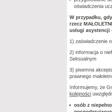
oświadczenia ucz
W przypadku, gdy
rzecz MAŁOLETNIC
usługi asystencji
1) zaświadczenie 
2) informacja o ni
Seksualnym
3) pisemna akcepta
prawnego małoletn
Informujemy, że Gm
kolejności
uwzględn
osób z niepełn
gospodarujących