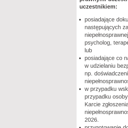
uczestnikiem:
posiadające doku
następujących za
niepełnosprawnej
psycholog, terape
lub
posiadające co 
w udzielaniu be
np. doświadczen
niepełnosprawnoś
w przypadku wsk
przypadku osoby 
Karcie zgłoszeni
niepełnosprawnoś
2026.
przygotowanie do