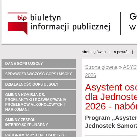
strona główna
|
» powrót
|
DANE GOPS UJSOŁY
Strona główna
»
ASYS
SPRAWOZDAWCZOŚĆ GOPS UJSOŁY
2026
Asystent os
DZIAŁALNOŚĆ GOPS UJSOŁY
dla Jednost
GMINNA KOMISJA DS.
PROFILAKTYKI I ROZWIĄZYWANIA
2026 - nabó
PROBLEMÓW ALKOHOLOWYCH I
NARKOMANII
Program „Asysten
GMINNY ZESPÓŁ
Jednostek Samorz
INTERDYSCYPLINARNY
PROGRAM ASYSTENT OSOBISTY