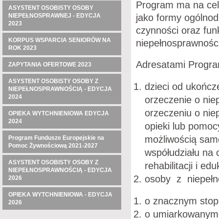
Program ma na celu
ASYSTENT OSOBISTY OSOBY
jako formy ogólno
NIEPEŁNOSPRAWNEJ - EDYCJA
2023
czynności oraz fu
KORPUS WSPARCIA SENIORÓW NA
niepełnosprawnośc
ROK 2023
Adresatami Progra
ZAPYTANIA OFERTOWE 2023
ASYSTENT OSOBISTY OSOBY Z
dzieci od ukończ
NIEPEŁNOSPRAWNOŚCIĄ - EDYCJA
2024
orzeczenie o nie
orzeczeniu o nie
OPIEKA WYTCHNIENIOWA EDYCJA
2024
opieki lub pomoc
możliwością samo
Program Fundusze Europejskie na
Pomoc Żywnościową 2021-2027
współudziału na 
ASYSTENT OSOBISTY OSOBY Z
rehabilitacji i edu
NIEPEŁNOSPRAWNOŚCIĄ - EDYCJA
osoby z niepełn
2026
OPIEKA WYTCHNIENIOWA - EDYCJA
o znacznym stopn
2026
o umiarkowanym 