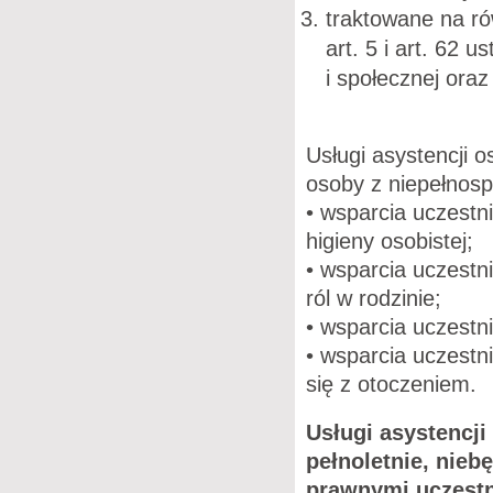
traktowane na ró
art. 5 i art. 62 
i społecznej ora
Usługi asystencji 
osoby z niepełnosp
• wsparcia uczest
higieny osobistej;
• wsparcia uczest
ról w rodzinie;
• wsparcia uczestn
• wsparcia uczestn
się z otoczeniem.
Usługi asystencj
pełnoletnie, nieb
prawnymi uczestn