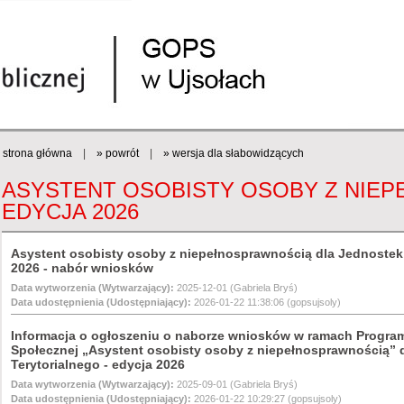
strona główna
|
» powrót
|
» wersja dla słabowidzących
ASYSTENT OSOBISTY OSOBY Z NIEP
EDYCJA 2026
Asystent osobisty osoby z niepełnosprawnością dla Jednostek
2026 - nabór wniosków
Data wytworzenia (Wytwarzający):
2025-12-01 (Gabriela Bryś)
Data udostępnienia (Udostępniający):
2026-01-22 11:38:06 (gopsujsoly)
Informacja o ogłoszeniu o naborze wniosków w ramach Programu 
Społecznej „Asystent osobisty osoby z niepełnosprawnością”
Terytorialnego - edycja 2026
Data wytworzenia (Wytwarzający):
2025-09-01 (Gabriela Bryś)
Data udostępnienia (Udostępniający):
2026-01-22 10:29:27 (gopsujsoly)