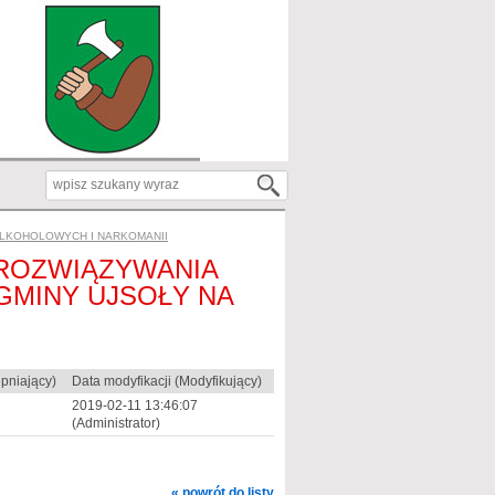
ALKOHOLOWYCH I NARKOMANII
 ROZWIĄZYWANIA
MINY UJSOŁY NA
pniający)
Data modyfikacji (Modyfikujący)
2019-02-11 13:46:07
(Administrator)
« powrót do listy