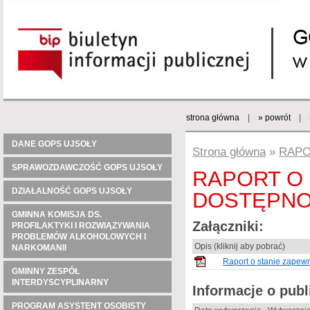
strona główna
|
» powrót
|
DANE GOPS UJSOŁY
Strona główna
»
RAPO
SPRAWOZDAWCZOŚĆ GOPS UJSOŁY
RAPORT O 
DZIAŁALNOŚĆ GOPS UJSOŁY
DOSTĘPNOŚC
GMINNA KOMISJA DS.
Załączniki:
PROFILAKTYKI I ROZWIĄZYWANIA
PROBLEMÓW ALKOHOLOWYCH I
Opis (kliknij aby pobrać)
NARKOMANII
Raport o stanie zapew
GMINNY ZESPÓŁ
INTERDYSCYPLINARNY
Informacje o pub
PROGRAM ASYSTENT OSOBISTY