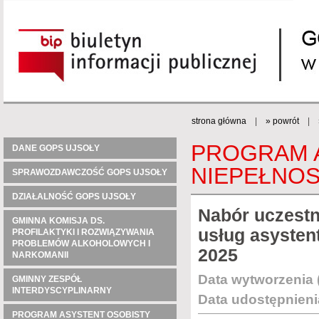
strona główna
|
» powrót
|
PROGRAM A
DANE GOPS UJSOŁY
NIEPEŁNOS
SPRAWOZDAWCZOŚĆ GOPS UJSOŁY
DZIAŁALNOŚĆ GOPS UJSOŁY
Nabór uczestn
GMINNA KOMISJA DS.
usług asysten
PROFILAKTYKI I ROZWIĄZYWANIA
PROBLEMÓW ALKOHOLOWYCH I
2025
NARKOMANII
Data wytworzenia 
GMINNY ZESPÓŁ
INTERDYSCYPLINARNY
Data udostępnieni
PROGRAM ASYSTENT OSOBISTY