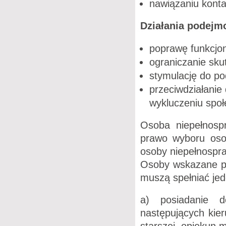
nawiązaniu konta
Działania podejm
poprawę funkcjo
ograniczanie sku
stymulację do po
przeciwdziałanie
wykluczeniu spo
Osoba niepełnosp
prawo wyboru osob
osoby niepełnospr
Osoby wskazane pr
muszą spełniać je
a) posiadanie d
następujących kie
starszej, opiekun 