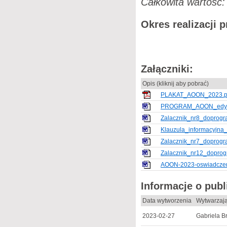
Całkowita wartość:
Okres realizacji p
Załączniki:
Opis (kliknij aby pobrać)
PLAKAT_AOON_2023.p
PROGRAM_AOON_edycj
Zalacznik_nr8_doprog
Klauzula_informacyj
Zalacznik_nr7_doprog
Zalacznik_nr12_dopro
AOON-2023-oswiadczeni
Informacje o pub
Data wytworzenia
Wytwarzaj
2023-02-27
Gabriela B