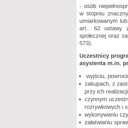
- osób niepełnosp
w stopniu znaczn
umiarkowanym lub 
art.. 62 ustawy z
społecznej oraz za
573).
Uczestnicy progr
asystenta m.in. p
wyjściu, powroci
zakupach, z zas
przy ich realizacji
czynnym uczestni
rozrywkowych i 
wykonywaniu czy
załatwianiu spra