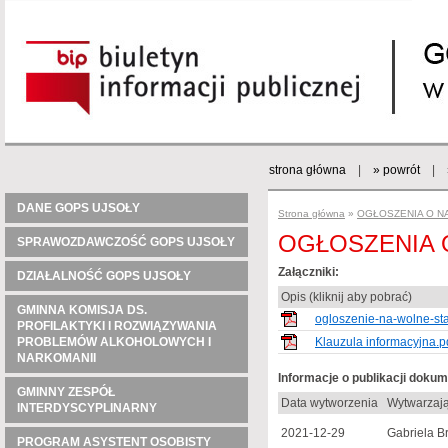
strona główna
|
» powrót
|
DANE GOPS UJSOŁY
Strona główna
»
OGŁOSZENIA O N
OGŁOSZENIA 
SPRAWOZDAWCZOŚĆ GOPS UJSOŁY
Załączniki:
DZIAŁALNOŚĆ GOPS UJSOŁY
Opis (kliknij aby pobrać)
GMINNA KOMISJA DS.
ogloszenie-na-wolne-s
PROFILAKTYKI I ROZWIĄZYWANIA
PROBLEMÓW ALKOHOLOWYCH I
Klauzula informacyjna.p
NARKOMANII
Informacje o publikacji doku
GMINNY ZESPÓŁ
Data wytworzenia
Wytwarzaj
INTERDYSCYPLINARNY
2021-12-29
Gabriela B
PROGRAM ASYSTENT OSOBISTY