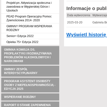
Projekt pn. Aktywizacja społeczna i
zawodowa w Węgierskiej Górce i
Informacje o pub
Ujsołach
Data wytworzenia
Wytwarzaj
PEAD Program Operacyjny Pomoc
Żywnościowa 2014- 2020
2025-03-20
Gabriela B
GMINNY PROGRAM WSPIERANIA
RODZINY
Wyświetl histori
Senior+ Edycja 2022
Opieka 75+ Edycja 2022
GMINNA KOMISJA DS.
PROFILAKTYKI I ROZWIĄZYWANIA
PROBLEMÓW ALKOHOLOWYCH I
NARKOMANII
GMINNY ZESPÓŁ
INTERDYSCYPLINARNY
PROGRAM ASYSTENT OSOBISTY
OSOBY Z NIEPEŁNOSPRAWNOŚCIĄ -
EDYCJA 2025
WSPIERANIE RODZINY
RAPORT O STANIE ZAPEWNIENIA