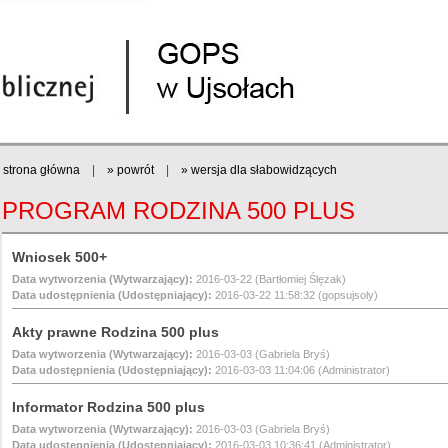
strona główna
|
» powrót
|
» wersja dla słabowidzących
PROGRAM RODZINA 500 PLUS
Wniosek 500+
Data wytworzenia (Wytwarzający):
2016-03-22 (Bartłomiej Ślęzak)
Data udostępnienia (Udostępniający):
2016-03-22 11:58:32 (gopsujsoly)
Akty prawne Rodzina 500 plus
Data wytworzenia (Wytwarzający):
2016-03-03 (Gabriela Bryś)
Data udostępnienia (Udostępniający):
2016-03-03 11:04:06 (Administrator)
Informator Rodzina 500 plus
Data wytworzenia (Wytwarzający):
2016-03-03 (Gabriela Bryś)
Data udostępnienia (Udostępniający):
2016-03-03 10:36:41 (Administrator)