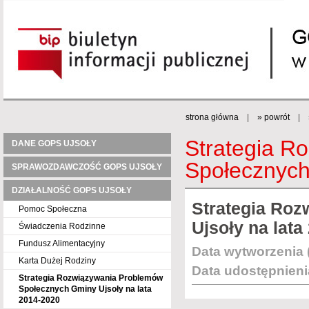
strona główna
|
» powrót
|
Strategia R
DANE GOPS UJSOŁY
Społecznych
SPRAWOZDAWCZOŚĆ GOPS UJSOŁY
DZIAŁALNOŚĆ GOPS UJSOŁY
Strategia Ro
Pomoc Społeczna
Ujsoły na lata
Świadczenia Rodzinne
Fundusz Alimentacyjny
Data wytworzenia 
Karta Dużej Rodziny
Data udostępnieni
Strategia Rozwiązywania Problemów
Społecznych Gminy Ujsoły na lata
2014-2020